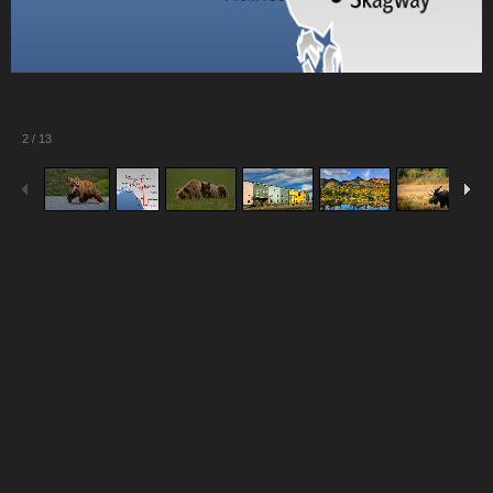
2
/
13