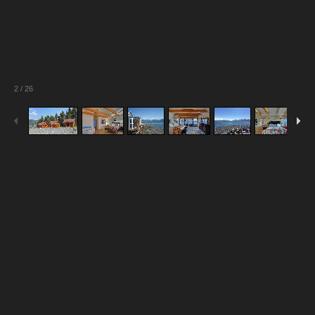
2
/
26