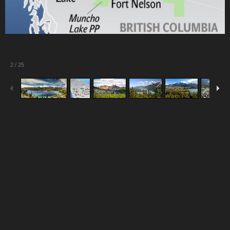
2
/
25