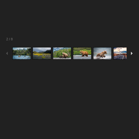
2
/
8