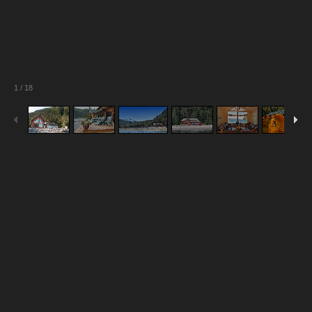
1
/
18