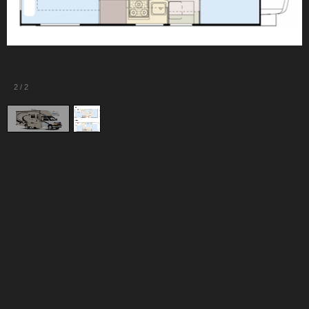
2
/
2