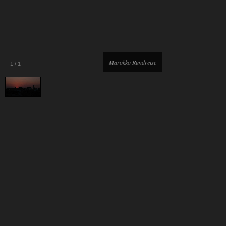
Marokko Rundreise
1
/
1