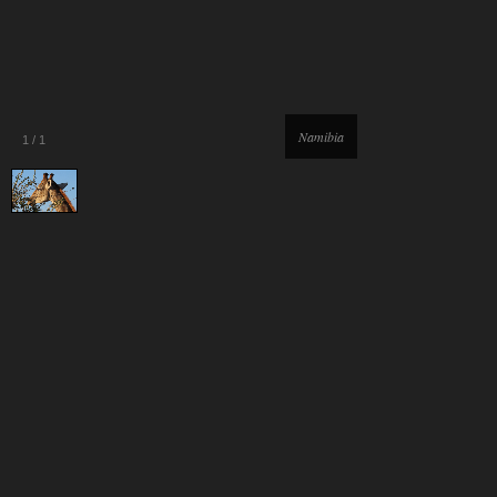
Namibia
1
/
1