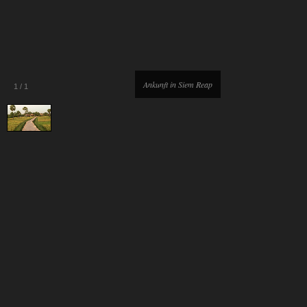
Ankunft in Siem Reap
1
/
1