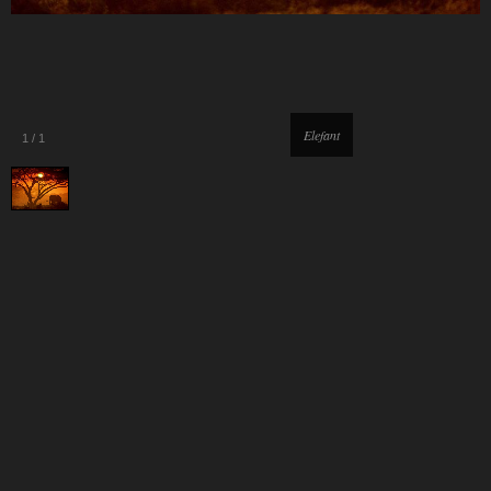
Elefant
1
/
1