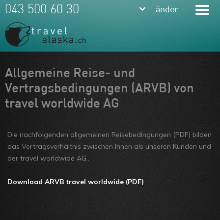
keyboard_arrow_down
keyboard_arrow_down
043 500 60 30
Länder
Länder
Alaska &
Yukon
USA
Meine Favoriten
Allgemeine Reise- und
Vertragsbedingungen (ARVB) von
Hawaii
Team
travel worldwide AG
Kanada
Über uns
Feedbacks
Die nachfolgenden allgemeinen Reisebedingungen (PDF) bilden
das Vertragsverhältnis zwischen Ihnen als unseren Kunden und
Kontakt
der travel worldwide AG..
ARVB
Download ARVB travel worldwide (PDF)