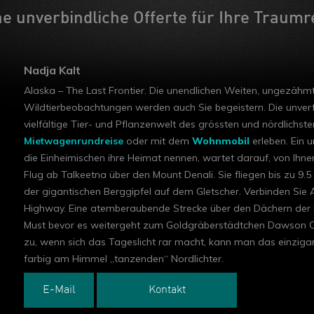
e unverbindliche Offerte für Ihre Traumr
Nadja Kalt
Alaska – The Last Frontier. Die unendlichen Weiten, ungezähm
Wildtierbeobachtungen werden auch Sie begeistern. Die unverf
vielfältige Tier- und Pflanzenwelt des grössten und nördlichs
Mietwagenrundreise
oder mit dem
Wohnmobil
erleben. Ein u
die Einheimischen ihre Heimat nennen, wartet darauf, von Ihn
Flug ab Talkeetna über den Mount Denali. Sie fliegen bis zu 9.
der gigantischen Berggipfel auf dem Gletscher. Verbinden Sie
Highway. Eine atemberaubende Strecke über den Dächern der Be
Must bevor es weitergeht zum Goldgräberstädtchen Dawson City.
zu, wenn sich das Tageslicht rar macht, kann man das einziga
farbig am Himmel „tanzenden“ Nordlichter.
E-Mail
Kontakt