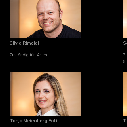
Silvio Rimoldi
S
Zuständig für: Asien
Zu
Sü
Tanja Meienberg Foti
T