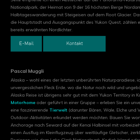
Nationalpark, der Heimat von 9 der 16 höchsten Berge Nordame
Halbtageswanderung mit Steigeisen auf dem Root Glacier. D
die Hauptstadt und Ausgangspunkt des Yukon Quest, zählen ebe
bereits erwähnten Nordlichter.
E-Mail
Kontakt
Pascal Muggli
Alaska – wohl eines der letzten unberührten Naturparadiese, i
unvergesslichen Fleck Erde, wo die Natur noch wild und ungebä
Alaska Reise ist übrigens sehr gut mit dem Yukon Territory in 
Motorhome
oder geführt in einer Gruppe – erleben Sie ein un
eine faszinierende
Tierwelt
(darunter Bären, Wale, Elche und V
Outdoor-Aktivitäten erkundet werden möchten. Bauen Sie womö
Anchorage nach Seward auf der Kenai Halbinsel mit vorbeizie
einen Ausflug im Kleinflugzeug über weitläufige Gletscher, ze