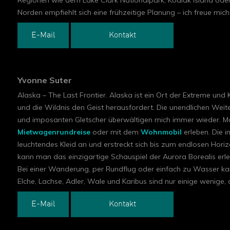
Regionen wie dem Lake Clark Nationalpark, Kodiak Island ode
Norden empfiehlt sich eine frühzeitige Planung – ich freue mich
E-Mail
Kontakt
Yvonne Suter
Alaska – The Last Frontier. Alaska ist ein Ort der Extreme und
und die Wildnis den Geist herausfordert. Die unendlichen Wei
und imposanten Gletscher überwältigen mich immer wieder. Ma
Mietwagenrundreise
oder mit dem
Wohnmobil
erleben. Die i
leuchtendes Kleid an und erstreckt sich bis zum endlosen Horiz
kann man das einzigartige Schauspiel der Aurora Borealis erl
Bei einer Wanderung, per Rundflug oder einfach zu Wasser kann
Elche, Lachse, Adler, Wale und Karibus sind nur einige wenige
E-Mail
Kontakt