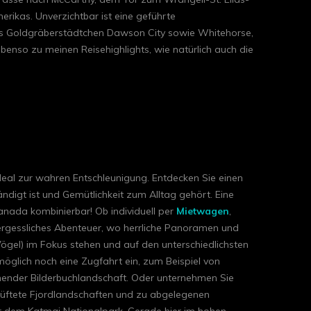
rikas. Unverzichtbar ist eine geführte
as Goldgräberstädtchen Dawson City sowie Whitehorse,
nso zu meinen Reisehighlights, wie natürlich auch die
deal zur wahren Entschleunigung. Entdecken Sie einen
ndigt ist und Gemütlichkeit zum Alltag gehört. Eine
Kanada kombinierbar! Ob individuell per
Mietwagen
,
vergessliches Abenteuer, wo herrliche Panoramen und
ögel) im Fokus stehen und auf den unterschiedlichsten
glich noch eine Zugfahrt ein, zum Beispiel von
hender Bilderbuchlandschaft. Oder unternehmen Sie
rklüftete Fjordlandschaften und zu abgelegenen