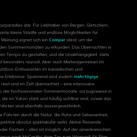
rparadies dar. Für Liebhaber von Bergen, Gletschern,
nte kleine Städte und endlose Möglichkeiten für
 Meinung eignet sich ein
Camper
ideal, um die
n den Sommermonaten zu erkunden. Das Übernachten in
enen Tempo zu gestalten, und die Unabhängigkeit, stets
 besonders reizvoll. Aber auch Mietwagenreisen im
utdoor-Enthusiasten im kanadischen und
che Erlebnisse. Spannend sind zudem
mehrtägige
eist und im Zelt übernachtet – eine intensivere
alb der hochsaisonalen Sommermonate, vorzugsweise in
r, die im Yukon stark und häufig sichtbar sind, sowie das
ahrten sind ebenfalls aussergewöhnlich.
e Fahrten durch die Natur, die Ruhe und Gelassenheit,
pektive absolut spektakulär wirkt. Aktive Reisende
oder Fischen – alles ist möglich. Auf der amerikanischen
rasse nach McCarthy, dem Tor zum Wrangell-St. Elias-