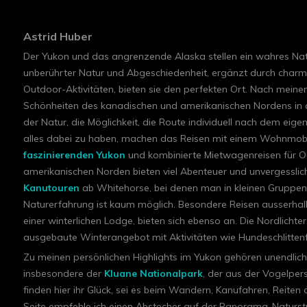
Astrid Huber
Der Yukon und das angrenzende Alaska stellen ein wahres Natu
unberührter Natur und Abgeschiedenheit, ergänzt durch charma
Outdoor-Aktivitäten, bieten sie den perfekten Ort. Nach meiner
Schönheiten des kanadischen und amerikanischen Nordens i
der Natur, die Möglichkeit, die Route individuell nach dem eig
alles dabei zu haben, machen das Reisen mit einem Wohnmobil
faszinierenden Yukon
und kombinierte Mietwagenreisen für O
amerikanischen Norden bieten viel Abenteuer und unvergessli
Kanutouren
ab Whitehorse, bei denen man in kleinen Gruppen r
Naturerfahrung ist kaum möglich. Besondere Reisen ausserh
einer winterlichen Lodge, bieten sich ebenso an. Die Nordlichte
ausgebaute Winterangebot mit Aktivitäten wie Hundeschlittenf
Zu meinen persönlichen Highlights im Yukon gehören unendlich
insbesondere der
Kluane Nationalpark
, der aus der Vogelpers
finden hier ihr Glück, sei es beim Wandern, Kanufahren, Reiten 
Seite empfehle ich einen Abstecher auf der Panorama-Naturst