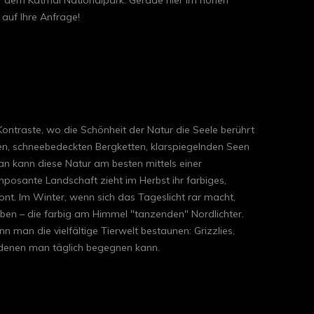
r dem Katmai Nationalpark. Gerade hier im hohen
 auf Ihre Anfrage!
 Kontraste, wo die Schönheit der Natur die Seele berührt
ten, schneebedeckten Bergketten, klarspiegelnden Seen
n kann diese Natur am besten mittels einer
mposante Landschaft zieht im Herbst ihr farbiges,
ont. Im Winter, wenn sich das Tageslicht rar macht,
eben – die farbig am Himmel "tanzenden" Nordlichter.
 man die vielfältige Tierwelt bestaunen: Grizzlies,
, denen man täglich begegnen kann.