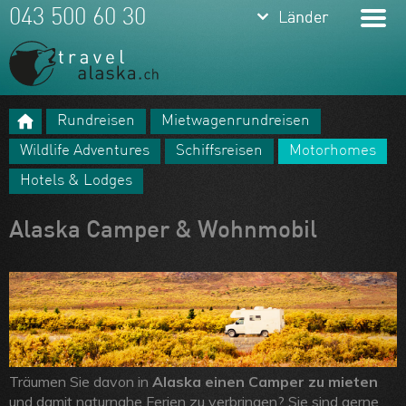
keyboard_arrow_down
keyboard_arrow_down
043 500 60 30
Länder
Länder
Alaska &
Yukon
Rundreisen
Mietwagenrundreisen
USA
Meine Favoriten
Wildlife Adventures
Schiffsreisen
Motorhomes
Hawaii
Team
Hotels & Lodges
Kanada
Über uns
Alaska Camper & Wohnmobil
Feedbacks
Kontakt
ARVB
Träumen Sie davon in
Alaska einen Camper zu mieten
und damit naturnahe Ferien zu verbringen? Sie sind gerne