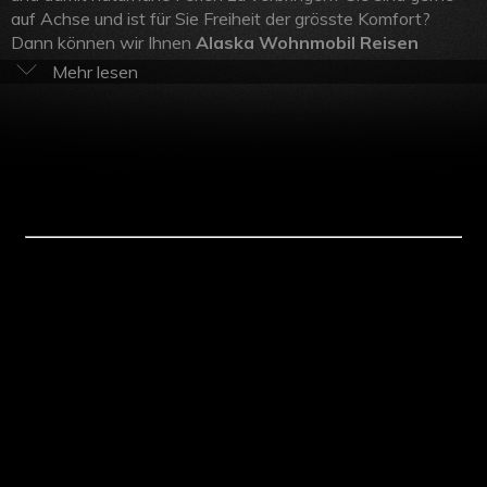
auf Achse und ist für Sie Freiheit der grösste Komfort?
Dann können wir Ihnen
Alaska Wohnmobil Reisen
wärmstens empfehlen. In Ihrem zu Hause auf 4 Rädern
tuckern Sie bequem von Sehenswürdigkeit zum
Campingplatz und haben die Küche und Ihr Hotel stets mit
dabei. Atmen Sie den Duft der Natur und entdecken Sie das
ursprüngliche Alaska! Denn mit keiner anderen Reiseart
kommen Sie Land und Leute näher als auf einer
Alaska
Camper Reise
. Geniessen Sie Sonnenuntergänge mitten in
der Natur mit einem Glas Wein in der Hand und sinnieren Sie
während gemächlichen Fahrten auf Überlandstrassen über
den wahren Sinn des Lebens. Und wann checken Sie aus
dem Alltag aus und nehmen Platz im Ferienmobil Ihrer
Träume?
Alaska Camper mieten
– Günstig beim
Schweizer Spezialisten!