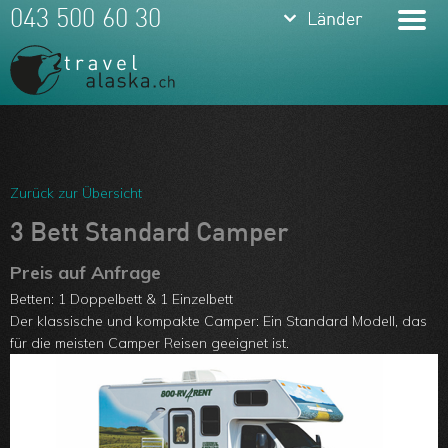
keyboard_arrow_down
keyboard_arrow_down
043 500 60 30
Länder
Länder
Alaska &
Yukon
USA
Meine Favoriten
Hawaii
Team
Zurück zur Übersicht
Kanada
Über uns
3 Bett Standard Camper
Feedbacks
Preis auf Anfrage
Betten: 1 Doppelbett & 1 Einzelbett
Kontakt
Der klassische und kompakte Camper: Ein Standard Modell, das
für die meisten Camper Reisen geeignet ist.
ARVB