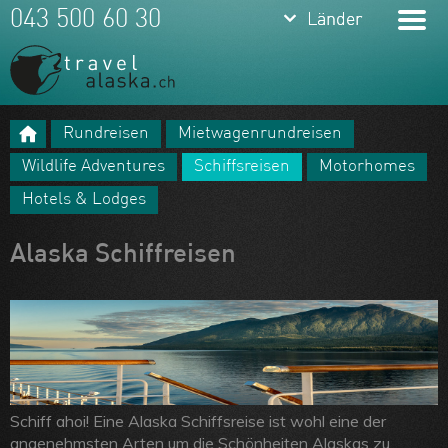
keyboard_arrow_down
keyboard_arrow_down
043 500 60 30
Länder
Länder
Alaska &
Yukon
Rundreisen
Mietwagenrundreisen
USA
Meine Favoriten
Wildlife Adventures
Schiffsreisen
Motorhomes
Hawaii
Team
Hotels & Lodges
Kanada
Über uns
Alaska Schiffreisen
Feedbacks
Kontakt
ARVB
Schiff ahoi! Eine Alaska Schiffsreise ist wohl eine der
angenehmsten Arten um die Schönheiten Alaskas zu