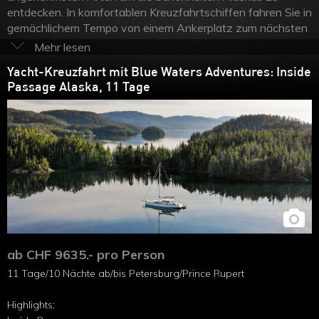
entdecken. In komfortablen Kreuzfahrtschiffen fahren Sie in
gemächlichem Tempo von einem Ankerplatz zum nächsten
und profitieren schon an Bord von einem reichhaltigen
Unterhaltungsangebot und einem ebenso so vielfältigen
Yacht-Kreuzfahrt mit Blue Waters Adventures: Inside
kulinarischen Angebot. Checken Sie ein in komfortablen
Passage Alaska, 11 Tage
Kojen und geniessen Sie die Annehmlichkeiten einer perfekt
organisierten Schiffsreise durch Alaska. Selbstverständlich
haben Sie regelmässig die Möglichkeit von Bord zu gehen
und die Sehenswürdigkeiten an Land zu bestaunen und in
einem gemütlichen Kaffee einzukehren. Und wann dürfen
wir Sie an Bord eines Alaska Kreuzfahrtschiffes begrüssen?
ab CHF 9635.- pro Person
11 Tage/10 Nächte ab/bis Petersburg/Prince Rupert
Highlights: