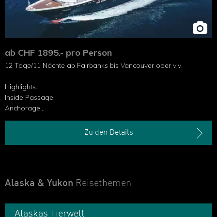
ab CHF 1895.- pro Person
12 Tage/11 Nächte ab Fairbanks bis Vancouver oder v.v.
Highlights:
Inside Passage
Anchorage
Denali National Park
Vancouver
Zu den Details
Alaska & Yukon
Reisethemen
Alaskas Tierwelt