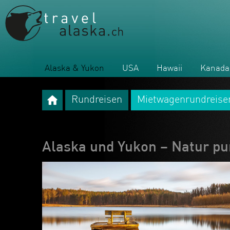
Alaska & Yukon
USA
Hawaii
Kanada
Rundreisen
Mietwagenrundreise
Alaska und Yukon – Natur pur