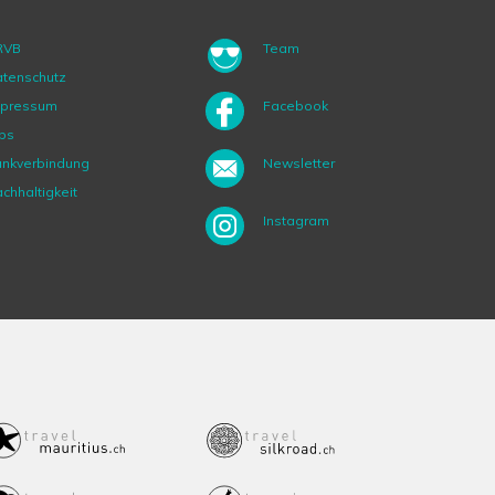
RVB
Team
tenschutz
mpressum
Facebook
bs
nkverbindung
Newsletter
chhaltigkeit
Instagram