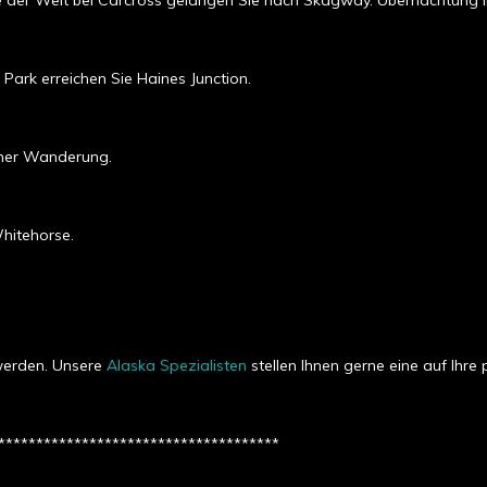
e der Welt bei Carcross gelangen Sie nach Skagway. Übernachtung i
Park erreichen Sie Haines Junction.
iner Wanderung.
hitehorse.
werden. Unsere
Alaska Spezialisten
stellen Ihnen gerne eine auf Ihr
*************************************