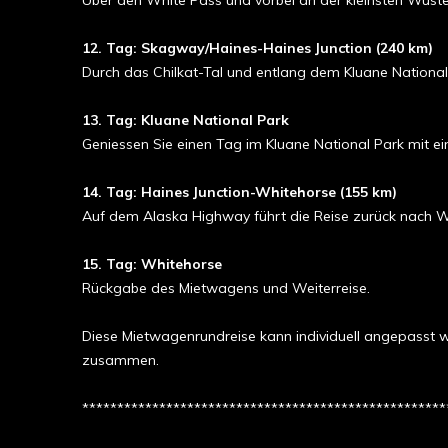
Über den White Pass und vorbei an der kleinsten Wüst
12. Tag: Skagway/Haines-Haines Junction (240 km)
Durch das Chilkat-Tal und entlang dem Kluane National 
13. Tag: Kluane National Park
Geniessen Sie einen Tag im Kluane National Park mit e
14. Tag: Haines Junction-Whitehorse (155 km)
Auf dem Alaska Highway führt die Reise zurück nach W
15. Tag: Whitehorse
Rückgabe des Mietwagens und Weiterreise.
Diese Mietwagenrundreise kann individuell angepasst 
zusammen.
****************************************************