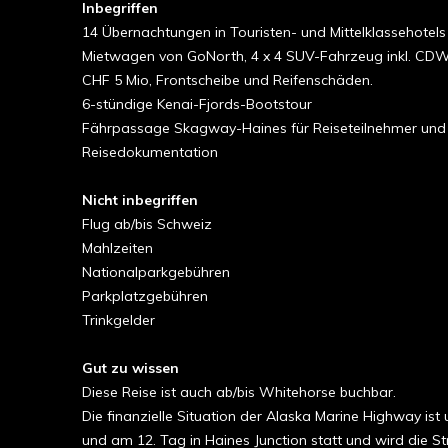
Inbegriffen
14 Übernachtungen in Touristen- und Mittelklassehotels
Mietwagen von GoNorth, 4 x 4 SUV-Fahrzeug inkl. CDW-Ve
CHF 5 Mio, Frontscheibe und Reifenschäden.
6-stündige Kenai-Fjords-Bootstour
Fährpassage Skagway-Haines für Reiseteilnehmer un
Reisedokumentation
Nicht inbegriffen
Flug ab/bis Schweiz
Mahlzeiten
Nationalparkgebühren
Parkplatzgebühren
Trinkgelder
Gut zu wissen
Diese Reise ist auch ab/bis Whitehorse buchbar.
Die finanzielle Situation der Alaska Marine Highway i
und am 12. Tag in Haines Junction statt und wird die S