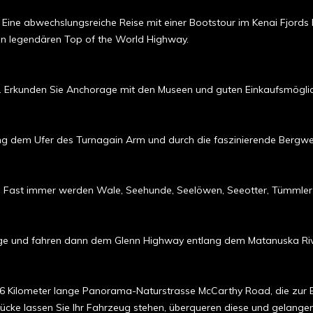
. Eine abwechslungsreiche Reise mit einer Bootstour im Kenai Fjord
den legendären Top of the World Highway.
Erkunden Sie Anchorage mit den Museen und guten Einkaufsmöglic
dem Ufer des Turnagain Arm und durch die faszinierende Bergwel
rk. Fast immer werden Wale, Seehunde, Seelöwen, Seeotter, Tümmler
e und fahren dann dem Glenn Highway entlang dem Matanuska Rive
 96 Kilometer lange Panorama-Naturstrasse McCarthy Road, die zur
ücke lassen Sie Ihr Fahrzeug stehen, überqueren diese und gelangen