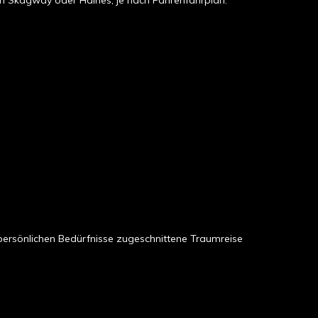
n Skagway oder Haines, je nach Fährenfahrplan.
e persönlichen Bedürfnisse zugeschnittene Traumreise