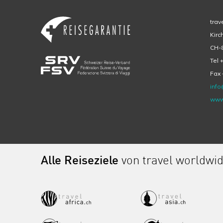
trav
Kirc
CH-8
Tel 
Fax 
info
www
Alle Reiseziele
von travel worldwi