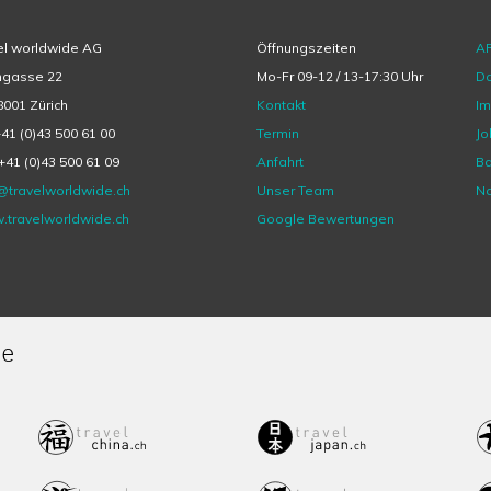
el worldwide AG
Öffnungszeiten
A
hgasse 22
Mo-Fr 09-12 / 13-17:30 Uhr
Da
001 Zürich
Kontakt
I
+41 (0)43 500 61 00
Termin
Jo
+41 (0)43 500 61 09
Anfahrt
Ba
@travelworldwide.ch
Unser Team
Na
.travelworldwide.ch
Google Bewertungen
de