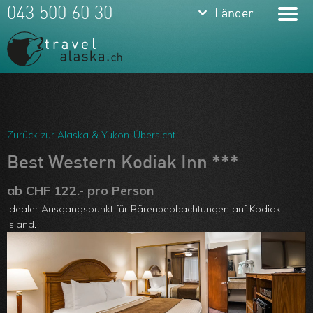
keyboard_arrow_down
keyboard_arrow_down
043 500 60 30
Länder
Länder
Alaska &
Yukon
USA
Meine Favoriten
Hawaii
Team
Zurück zur Alaska & Yukon-Übersicht
Kanada
Über uns
Best Western Kodiak Inn ***
Feedbacks
ab CHF 122.- pro Person
Idealer Ausgangspunkt für Bärenbeobachtungen auf Kodiak
Kontakt
Island.
ARVB