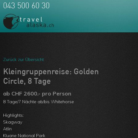
043 500 60 30
Meine Favoriten
Team
Zurück zur Übersicht
Über uns
Kleingruppenreise: Golden
Circle, 8 Tage
Feedbacks
ab CHF 2600.- pro Person
Kontakt
8 Tage/7 Nächte ab/bis Whitehorse
ARVB
Highlights:
Skagway
Atlin
Kluane National Park