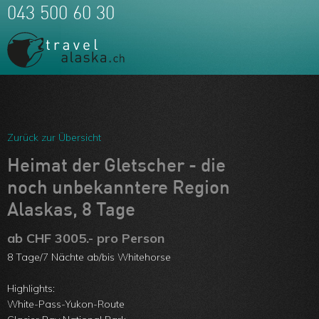
043 500 60 30
Meine Favoriten
Team
Zurück zur Übersicht
Über uns
Heimat der Gletscher - die
noch unbekanntere Region
Feedbacks
Alaskas, 8 Tage
Kontakt
ab CHF 3005.- pro Person
ARVB
8 Tage/7 Nächte ab/bis Whitehorse
Highlights:
White-Pass-Yukon-Route