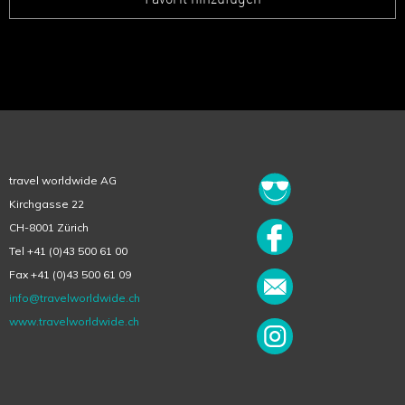
Favorit hinzufügen
travel worldwide AG
Kirchgasse 22
CH-8001 Zürich
Tel +41 (0)43 500 61 00
Fax +41 (0)43 500 61 09
info@travelworldwide.ch
www.travelworldwide.ch