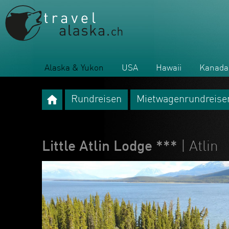
Alaska & Yukon
USA
Hawaii
Kanada
Rundreisen
Mietwagenrundreise
Little Atlin Lodge ***
| Atlin