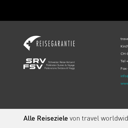
trav
Kirc
CH-8
Tel 
Fax 
info
www
Alle Reiseziele
von travel worldwi