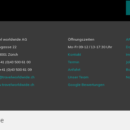
el worldwide AG
Öffnungszeiten
A
hgasse 22
Mo-Fr 09-12 / 13-17:30 Uhr
Da
001 Zürich
Kontakt
I
+41 (0)43 500 61 00
Termin
Jo
+41 (0)43 500 61 09
Anfahrt
Ba
@travelworldwide.ch
Unser Team
Na
.travelworldwide.ch
Google Bewertungen
de